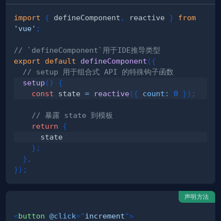
import
{
 defineComponent
,
 reactive 
}
from
'vue'
;
// `defineComponent`用于IDE推导类型
export
default
defineComponent
(
{
// setup 用于组合式 API 的特殊钩子函数
setup
(
)
{
const
 state 
=
reactive
(
{
count
:
0
}
)
;
// 暴露 state 到模板
return
{
}
;
}
,
}
)
;
声明方法
<
button
@click
=
"
increment
"
>