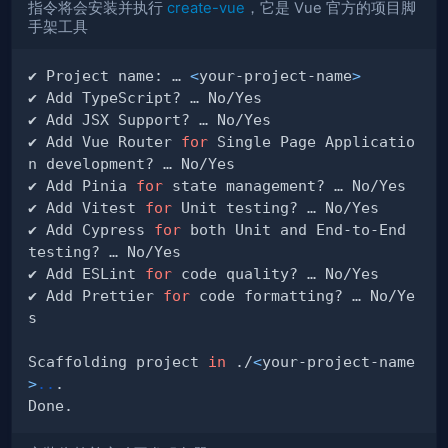
指令将会安装并执行
create-vue
，它是 Vue 官方的项目脚
手架工具
✔ Project name: … 
<
your-project-name
>
✔ Add Vue Router 
for
 Single Page Applicatio
✔ Add Pinia 
for
✔ Add Vitest 
for
✔ Add Cypress 
for
 both Unit and End-to-End 
✔ Add ESLint 
for
✔ Add Prettier 
for
 code formatting? … No/Ye
Scaffolding project 
in
 ./
<
your-project-name
>
..