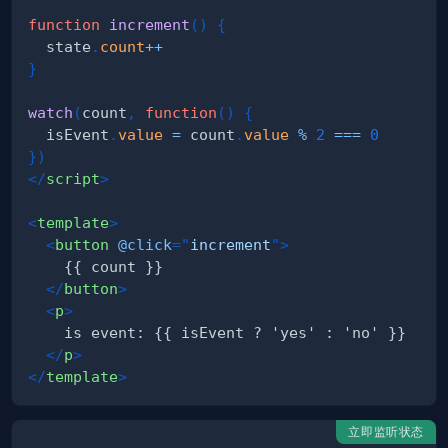
function
increment
(
)
{
  state
.
count
++
}
watch
(
count
,
function
(
)
{
  isEvent
.
value
=
 count
.
value
%
2
===
0
}
)
</
script
>
<
template
>
<
button
@click
=
"
increment
"
>
</
button
>
<
p
>
</
p
>
</
template
>
立即监听状态