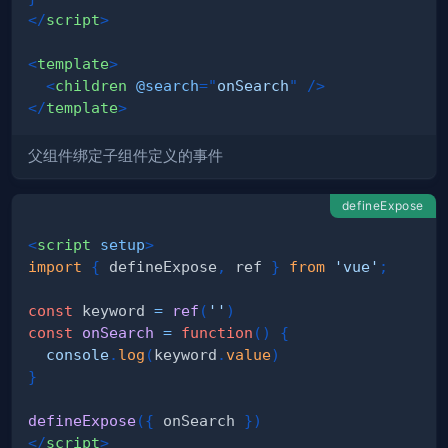
</
script
>
<
template
>
<
children
@search
=
"
onSearch
"
/>
</
template
>
父组件绑定子组件定义的事件
defineExpose
<
script
setup
>
import
{
 defineExpose
,
 ref 
}
from
'vue'
;
const
 keyword 
=
ref
(
''
)
const
onSearch
=
function
(
)
{
console
.
log
(
keyword
.
value
)
}
defineExpose
(
{
 onSearch 
}
)
</
script
>