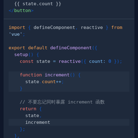
</
button
>
import
{
 defineComponent
,
 reactive 
}
from
'vue'
;
export
default
defineComponent
(
{
setup
(
)
{
const
 state 
=
reactive
(
{
count
:
0
}
)
;
function
increment
(
)
{
      state
.
count
++
;
}
// 不要忘记同时暴露 increment 函数
return
{
      state
,
}
;
}
,