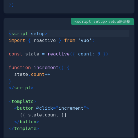
}
)
setup语法糖
<script setup>
<
script
setup
>
import
{
 reactive 
}
from
'vue'
;
const
 state 
=
reactive
(
{
count
:
0
}
)
function
increment
(
)
{
  state
.
count
++
}
</
script
>
<
template
>
<
button
@click
=
"
increment
"
>
</
button
>
</
template
>