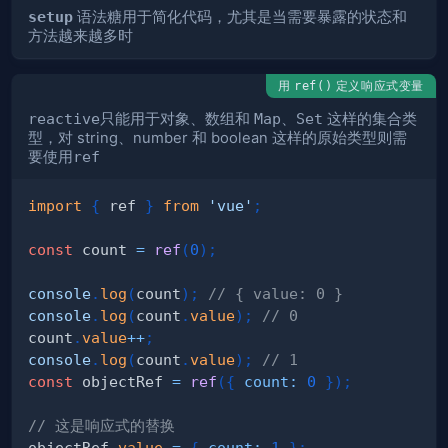
setup
语法糖用于简化代码，尤其是当需要暴露的状态和
方法越来越多时
用
定义响应式变量
ref()
reactive
只能用于对象、数组和
Map
、
Set
这样的集合类
型，对 string、number 和 boolean 这样的原始类型则需
要使用
ref
import
{
 ref 
}
from
'vue'
;
const
 count 
=
ref
(
0
)
;
console
.
log
(
count
)
;
// { value: 0 }
console
.
log
(
count
.
value
)
;
// 0
count
.
value
++
;
console
.
log
(
count
.
value
)
;
// 1
const
 objectRef 
=
ref
(
{
count
:
0
}
)
;
// 这是响应式的替换
objectRef
.
value
=
{
count
:
1
}
;