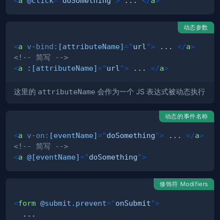
<
a
@click
=
"
doSomething
"
>
 ... 
</
a
>
动态参数
<
a
v-bind:
[attributeName]
=
"
url
"
>
 ... 
</
a
>
<!-- 简写 -->
<
a
:[attributeName]
=
"
url
"
>
 ... 
</
a
>
这里的
attributeName
会作为一个 JS 表达式被动态执行
动态的事件名称
<
a
v-on:
[eventName]
=
"
doSomething
"
>
 ... 
</
a
>
<!-- 简写 -->
<
a
@[eventName]
=
"
doSomething
"
>
修饰符 Modifiers
<
form
@submit.prevent
=
"
onSubmit
"
>