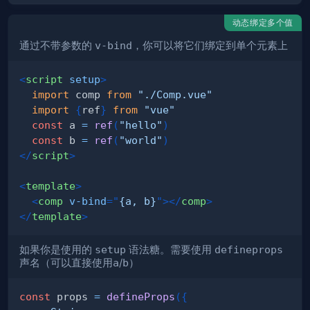
动态绑定多个值
通过不带参数的
v-bind
，你可以将它们绑定到单个元素上
<
script
setup
>
import
comp
from
"./Comp.vue"
import
{
ref
}
from
"vue"
const
 a 
=
ref
(
"hello"
)
const
 b 
=
ref
(
"world"
)
</
script
>
<
template
>
<
comp
v-bind
=
"
{a, b}
"
>
</
comp
>
</
template
>
如果你是使用的
setup
语法糖。需要使用
defineprops
声名（可以直接使用
a
/
b
）
const
 props 
=
defineProps
(
{