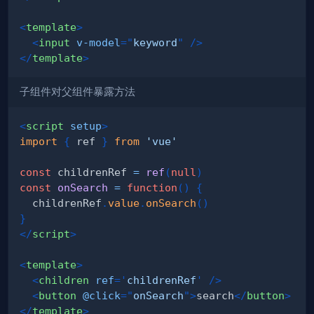
<
template
>
<
input
v-model
=
"
keyword
"
/>
</
template
>
子组件对父组件暴露方法
<
script
setup
>
import
{
 ref 
}
from
'vue'
const
 childrenRef 
=
ref
(
null
)
const
onSearch
=
function
(
)
{
  childrenRef
.
value
.
onSearch
(
)
}
</
script
>
<
template
>
<
children
ref
=
'
childrenRef
'
/>
<
button
@click
=
"
onSearch
"
>
search
</
button
>
</
template
>