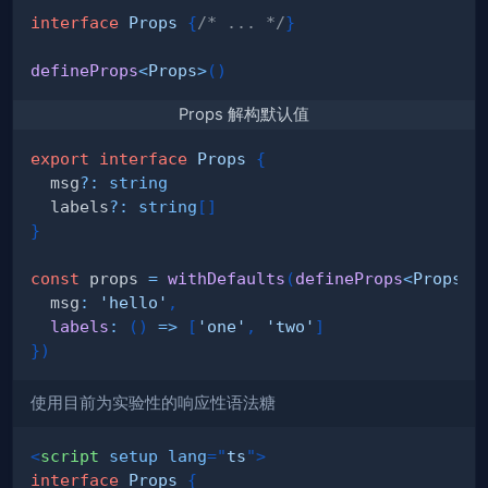
interface
Props
{
/* ... */
}
defineProps
<
Props
>
(
)
Props 解构默认值
export
interface
Props
{
  msg
?
:
string
  labels
?
:
string
[
]
}
const
 props 
=
withDefaults
(
defineProps
<
Props
>
(
  msg
:
'hello'
,
labels
:
(
)
=>
[
'one'
,
'two'
]
}
)
使用目前为实验性的响应性语法糖
<
script
setup
lang
=
"
ts
"
>
interface
Props
{