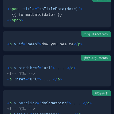
<
span
:title
=
"
toTitleDate(date)
"
>
</
span
>
指令 Directives
<
p
v-if
=
"
seen
"
>
Now you see me
</
p
>
参数 Arguments
<
a
v-bind:
href
=
"
url
"
>
 ... 
</
a
>
<!-- 简写 -->
<
a
:href
=
"
url
"
>
 ... 
</
a
>
绑定事件
<
a
v-on:
click
=
"
doSomething
"
>
 ... 
</
a
>
<!-- 简写 -->