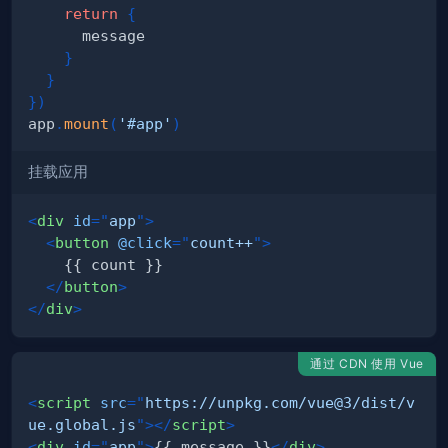
return
{
}
}
}
)
app
.
mount
(
'#app'
)
挂载应用
<
div
id
=
"
app
"
>
<
button
@click
=
"
count++
"
>
</
button
>
</
div
>
通过 CDN 使用 Vue
<
script
src
=
"
https://unpkg.com/vue@3/dist/v
ue.global.js
"
>
</
script
>
<
div
id
=
"
app
"
>
{{ message }}
</
div
>