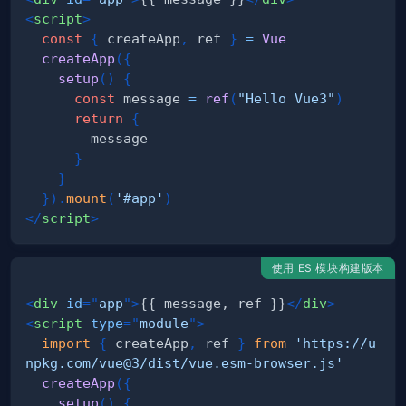
<
script
>
const
{
 createApp
,
 ref 
}
=
Vue
createApp
(
{
setup
(
)
{
const
 message 
=
ref
(
"Hello Vue3"
)
return
{
}
}
}
)
.
mount
(
'#app'
)
</
script
>
使用 ES 模块构建版本
<
div
id
=
"
app
"
>
{{ message, ref }}
</
div
>
<
script
type
=
"
module
"
>
import
{
 createApp
,
 ref 
}
from
'https://u
npkg.com/vue@3/dist/vue.esm-browser.js'
createApp
(
{
setup
(
)
{