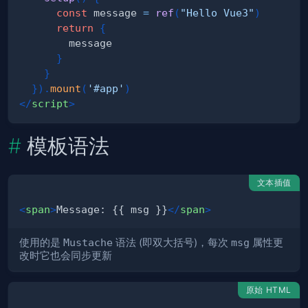
const
 message 
=
ref
(
"Hello Vue3"
)
return
{
}
}
}
)
.
mount
(
'#app'
)
</
script
>
模板语法
文本插值
<
span
>
Message: {{ msg }}
</
span
>
使用的是
Mustache
语法 (即双大括号)，每次
msg
属性更
改时它也会同步更新
原始 HTML