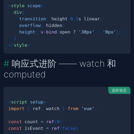
<
style
scope
>
div
{
transition
:
 height 
0.1
s
 linear
;
overflow
:
 hidden
;
height
:
v-bind
(
open ? 
'30px'
:
'0px'
)
;
}
</
style
>
响应式进阶 —— watch 和
computed
监听状态
<
script
setup
>
import
{
 ref
,
 watch 
}
from
'vue'
;
const
 count 
=
ref
(
0
)
const
 isEvent 
=
ref
(
false
)