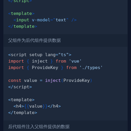
</
script
>
<
template
>
<
input
v-model
=
"
text
"
/>
</
template
>
父组件为后代组件提供数据
<
script setup lang
=
"ts"
>
import
{
 inject 
}
from
'vue'
import
{
 ProvideKey 
}
from
'./types'
const
 value 
=
inject
(
ProvideKey
)
<
/
script
>
<
template
>
<
h4
>
{
{
value
}
}
<
/
h4
>
<
/
template
>
后代组件注入父组件提供的数据