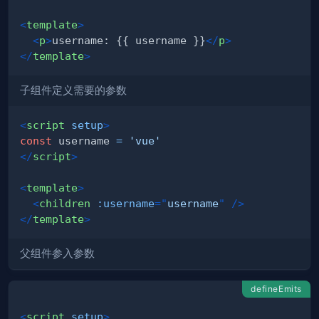
<
template
>
<
p
>
username: {{ username }}
</
p
>
</
template
>
子组件定义需要的参数
<
script
setup
>
const
 username 
=
'vue'
</
script
>
<
template
>
<
children
:username
=
"
username
"
/>
</
template
>
父组件参入参数
defineEmits
<
script
setup
>