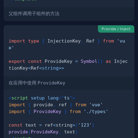
父组件调用子组件的方法
Provide / Inject
import
type
{
 InjectionKey
,
 Ref 
}
from
'vu
e'
export
const
 ProvideKey 
=
Symbol
(
)
as
 Injec
tionKey
<
Ref
<
string
>>
在应用中使用
ProvideKey
<
script
setup
lang
=
"
ts
"
>
import
{
 provide
,
 ref 
}
from
'vue'
import
{
ProvideKey
}
from
'./types'
const
 text 
=
 ref
<
string
>
(
'123'
)
provide
(
ProvideKey
,
 text
)