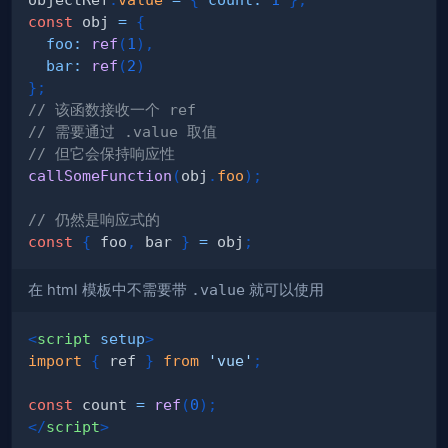
const
 obj 
=
{
foo
:
ref
(
1
)
,
bar
:
ref
(
2
)
}
;
// 该函数接收一个 ref
// 需要通过 .value 取值
// 但它会保持响应性
callSomeFunction
(
obj
.
foo
)
;
// 仍然是响应式的
const
{
 foo
,
 bar 
}
=
 obj
;
在 html 模板中不需要带
.value
就可以使用
<
script
setup
>
import
{
 ref 
}
from
'vue'
;
const
 count 
=
ref
(
0
)
;
</
script
>