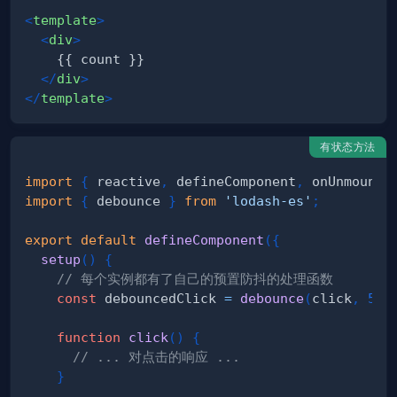
<
template
>
<
div
>
</
div
>
</
template
>
有状态方法
import
{
 reactive
,
 defineComponent
,
 onUnmounte
import
{
 debounce 
}
from
'lodash-es'
;
export
default
defineComponent
(
{
setup
(
)
{
// 每个实例都有了自己的预置防抖的处理函数
const
 debouncedClick 
=
debounce
(
click
,
500
function
click
(
)
{
// ... 对点击的响应 ...
}