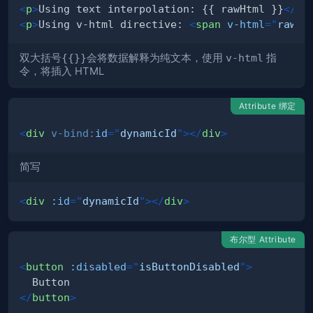
<
p
>
Using text interpolation: {{ rawHtml }}
</
p
>
<
p
>
Using v-html directive: 
<
span
v-html
=
"
rawHt
双大括号
{{}}
会将数据解释为纯文本，使用
v-html
指
令，将插入 HTML
Attribute 绑定
<
div
v-bind:
id
=
"
dynamicId
"
>
</
div
>
简写
<
div
:id
=
"
dynamicId
"
>
</
div
>
布尔型 Attribute
<
button
:disabled
=
"
isButtonDisabled
"
>
</
button
>