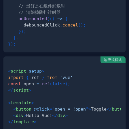
// 最好是在组件卸载时
// 清除掉防抖计时器
onUnmounted
(
(
)
=>
{
      debouncedClick
.
cancel
(
)
;
}
)
;
}
,
}
)
;
响应式样式
<
script
setup
>
import
{
 ref 
}
from
'vue'
const
 open 
=
ref
(
false
)
;
</
script
>
<
template
>
<
button
@click
=
"
open = !open
"
>
Toggle
</
button
<
div
>
Hello Vue!
</
div
>
</
template
>