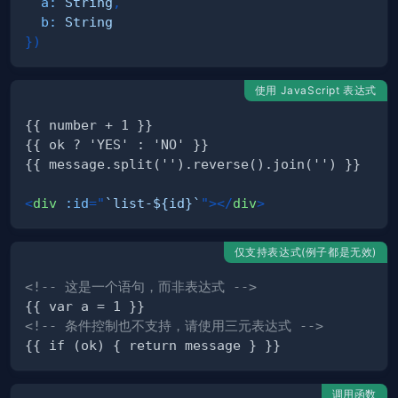
a
:
String
,
b
:
String
}
)
使用 JavaScript 表达式
<
div
:id
=
"
`list-${id}`
"
>
</
div
>
仅支持表达式(例子都是无效)
<!-- 这是一个语句，而非表达式 -->
<!-- 条件控制也不支持，请使用三元表达式 -->
调用函数