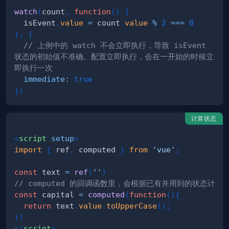
watch
(
count
,
function
(
)
{
  isEvent
.
value
=
 count
.
value
%
2
===
0
}
,
{
// 上例中的 watch 不会立即执行，导致 isEvent 
状态的初始值不准确。配置立即执行，会在一开始的时候立
即执行一次
immediate
:
true
}
)
计算状态
<
script
setup
>
import
{
 ref
,
 computed 
}
from
'vue'
;
const
 text 
=
ref
(
''
)
// computed 的回调函数里，会根据已有并用到的状态计算
const
 capital 
=
computed
(
function
(
)
{
return
 text
.
value
.
toUpperCase
(
)
;
}
)
</
script
>