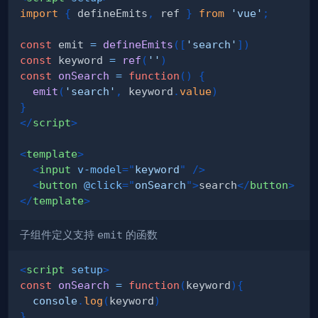
import
{
 defineEmits
,
 ref 
}
from
'vue'
;
const
 emit 
=
defineEmits
(
[
'search'
]
)
const
 keyword 
=
ref
(
''
)
const
onSearch
=
function
(
)
{
emit
(
'search'
,
 keyword
.
value
)
}
</
script
>
<
template
>
<
input
v-model
=
"
keyword
"
/>
<
button
@click
=
"
onSearch
"
>
search
</
button
>
</
template
>
子组件定义支持
emit
的函数
<
script
setup
>
const
onSearch
=
function
(
keyword
)
{
console
.
log
(
keyword
)
}