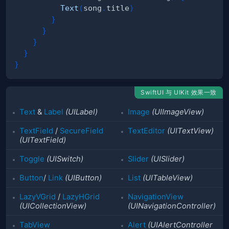
Text
(
song
.
title
)
}
}
}
}
}
SwiftUI 与 UIKit 效果一致
Text
&
Label
(UILabel)
Image
(UIImageView)
TextField
/
SecureField
TextEditor
(UITextView)
(UITextField)
Toggle
(UISwitch)
Slider
(UISlider)
Button
/
Link
(UIButton)
List
(UITableView)
LazyVGrid
/
LazyHGrid
NavigationView
(UICollectionView)
(UINavigationController)
TabView
Alert
(UIAlertController