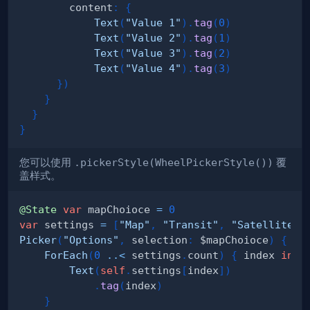
        content
:
{
Text
(
"Value 1"
)
.
tag
(
0
)
Text
(
"Value 2"
)
.
tag
(
1
)
Text
(
"Value 3"
)
.
tag
(
2
)
Text
(
"Value 4"
)
.
tag
(
3
)
}
)
}
}
}
您可以使用
.pickerStyle(WheelPickerStyle())
覆
盖样式。
@State
var
 mapChoioce 
=
0
var
 settings 
=
[
"Map"
,
"Transit"
,
"Satellite"
]
Picker
(
"Options"
,
 selection
:
 $mapChoioce
)
{
ForEach
(
0
..<
 settings
.
count
)
{
 index 
in
Text
(
self
.
settings
[
index
]
)
.
tag
(
index
)
}