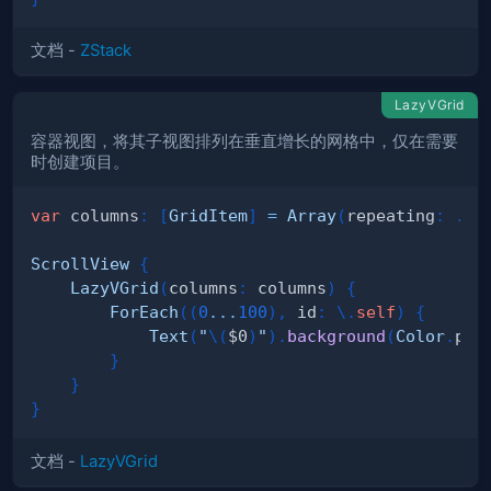
文档 -
ZStack
LazyVGrid
容器视图，将其子视图排列在垂直增长的网格中，仅在需要
时创建项目。
var
 columns
:
[
GridItem
]
=
Array
(
repeating
:
.
in
ScrollView
{
LazyVGrid
(
columns
:
 columns
)
{
ForEach
(
(
0
...
100
)
,
 id
:
\
.
self
)
{
Text
(
"
\(
$0
)
"
)
.
background
(
Color
.
pin
}
}
}
文档 -
LazyVGrid