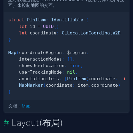
互）来控制地图的交互。
struct
PinItem
:
Identifiable
{
let
 id 
=
UUID
(
)
let
 coordinate
:
CLLocationCoordinate2D
}
Map
(
coordinateRegion
:
 $region
,
    interactionModes
:
[
]
,
    showsUserLocation
:
true
,
    userTrackingMode
:
nil
,
    annotationItems
:
[
PinItem
(
coordinate
:
.
ini
MapMarker
(
coordinate
:
 item
.
coordinate
)
}
文档 -
Map
Layout(布局)