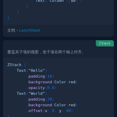
Text
(
"Column 
\(
$0
)
"
)
}
}
}
文档 -
LazyHStack
ZStack
覆盖其子项的视图，使子项在两个轴上对齐。
ZStack
{
Text
(
"Hello"
)
.
padding
(
10
)
.
background
(
Color
.
red
)
.
opacity
(
0.8
)
Text
(
"World"
)
.
padding
(
20
)
.
background
(
Color
.
red
)
.
offset
(
x
:
0
,
 y
:
40
)
}