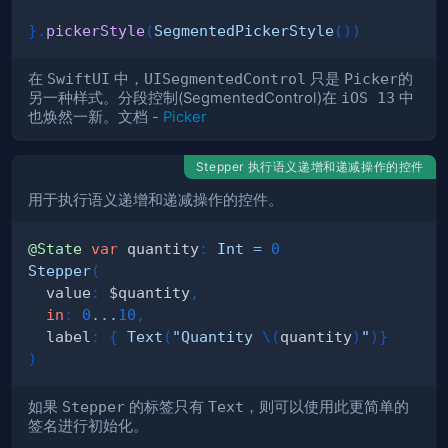
}
.
pickerStyle
(
SegmentedPickerStyle
(
)
)
在
SwiftUI
中，
UISegmentedControl
只是
Picker
的
另一种样式。分段控制(SegmentedControl)在
iOS 13
中
也焕然一新。文档 -
Picker
Stepper 执行语义递增和递减操作的控件
用于执行语义递增和递减操作的控件。
@State
var
 quantity
:
Int
=
0
Stepper
(
  value
:
 $quantity
,
in
:
0
...
10
,
  label
:
{
Text
(
"Quantity 
\(
quantity
)
"
)
}
)
如果
Stepper
的标签只有
Text
，则可以使用此更简单的
签名进行初始化。