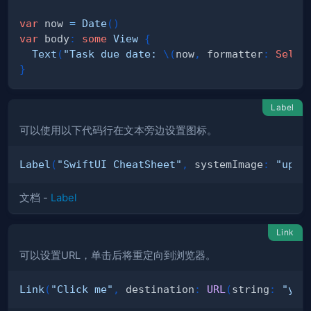
var
 now 
=
Date
(
)
var
 body
:
some
View
{
Text
(
"Task due date: 
\(
now
,
 formatter
:
Self
.
}
Label
可以使用以下代码行在文本旁边设置图标。
Label
(
"SwiftUI CheatSheet"
,
 systemImage
:
"up.i
文档 -
Label
Link
可以设置URL，单击后将重定向到浏览器。
Link
(
"Click me"
,
 destination
:
URL
(
string
:
"you