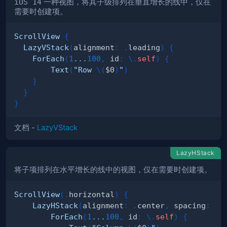
iOS 14
一种视图，将其子级排列在垂直增长的线中，仅在
需要时创建项。
ScrollView
{
LazyVStack
(
alignment
:
.
leading
)
{
ForEach
(
1
...
100
,
 id
:
\
.
self
)
{
Text
(
"Row 
\(
$0
)
"
)
}
}
}
文档 -
LazyVStack
LazyHStack
将子项排列在水平增长的线中的视图，仅在需要时创建项。
ScrollView
(
.
horizontal
)
{
LazyHStack
(
alignment
:
.
center
,
 spacing
:
20
ForEach
(
1
...
100
,
 id
:
\
.
self
)
{