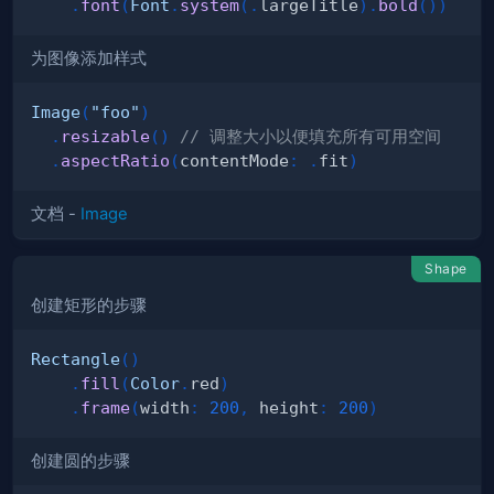
.
font
(
Font
.
system
(
.
largeTitle
)
.
bold
(
)
)
为图像添加样式
Image
(
"foo"
)
.
resizable
(
)
// 调整大小以便填充所有可用空间
.
aspectRatio
(
contentMode
:
.
fit
)
文档 -
Image
Shape
创建矩形的步骤
Rectangle
(
)
.
fill
(
Color
.
red
)
.
frame
(
width
:
200
,
 height
:
200
)
创建圆的步骤