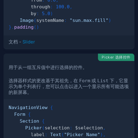
        through
:
100.0
,
        by
:
5.0
)
Image
(
systemName
:
"sun.max.fill"
)
}
.
padding
(
)
文档 -
Slider
Picker 选择控件
用于从一组互斥值中进行选择的控件。
选择器样式的更改基于其祖先，在
Form
或
List
下，它显
示为单个列表行，您可以点击以进入一个显示所有可能选项
的新屏幕。
NavigationView
{
Form
{
Section
{
Picker
(
selection
:
 $selection
,
        label
:
Text
(
"Picker Name"
)
,