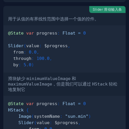
Slider 滑动输入条
用于从值的有界线性范围中选择一个值的控件。
@State
var
 progress
:
Float
=
0
Slider
(
value
:
 $progress
,
  from
:
0.0
,
  through
:
100.0
,
  by
:
5.0
)
滑块缺少
minimumValueImage
和
maximumValueImage
，但是我们可以通过
HStack
轻松
地复制它
@State
var
 progress
:
Float
=
0
HStack
{
Image
(
systemName
:
"sun.min"
)
Slider
(
value
:
 $progress
,
        from
:
0.0
,