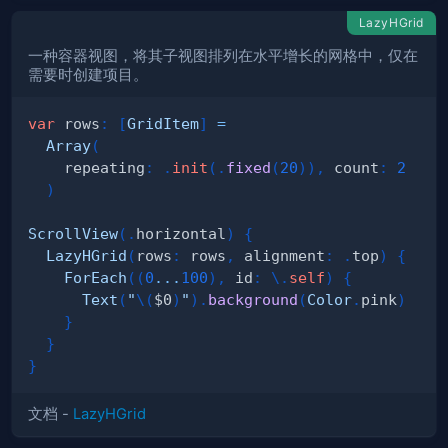
LazyHGrid
一种容器视图，将其子视图排列在水平增长的网格中，仅在
需要时创建项目。
var
 rows
:
[
GridItem
]
=
Array
(
    repeating
:
.
init
(
.
fixed
(
20
)
)
,
 count
:
2
)
ScrollView
(
.
horizontal
)
{
LazyHGrid
(
rows
:
 rows
,
 alignment
:
.
top
)
{
ForEach
(
(
0
...
100
)
,
 id
:
\
.
self
)
{
Text
(
"
\(
$0
)
"
)
.
background
(
Color
.
pink
)
}
}
}
文档 -
LazyHGrid