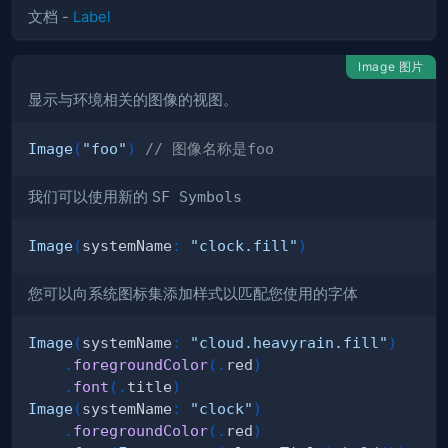
文档 -
Label
Image 图片
显示与环境相关的图像的视图。
Image
(
"foo"
)
// 图像名称是foo
我们可以使用新的
SF Symbols
Image
(
systemName
:
"clock.fill"
)
您可以向系统图标集添加样式以匹配您使用的字体
Image
(
systemName
:
"cloud.heavyrain.fill"
)
.
foregroundColor
(
.
red
)
.
font
(
.
title
)
Image
(
systemName
:
"clock"
)
.
foregroundColor
(
.
red
)