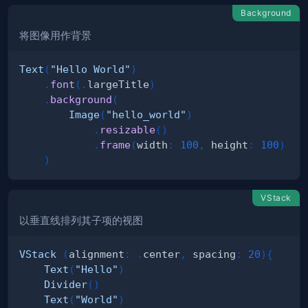
Background
将图像用作背景
Text
(
"Hello World"
)
.
font
(
.
largeTitle
)
.
background
(
Image
(
"hello_world"
)
.
resizable
(
)
.
frame
(
width
:
100
,
 height
:
100
)
)
VStack
以垂直线排列其子项的视图
VStack
(
alignment
:
.
center
,
 spacing
:
20
)
{
Text
(
"Hello"
)
Divider
(
)
Text
(
"World"
)