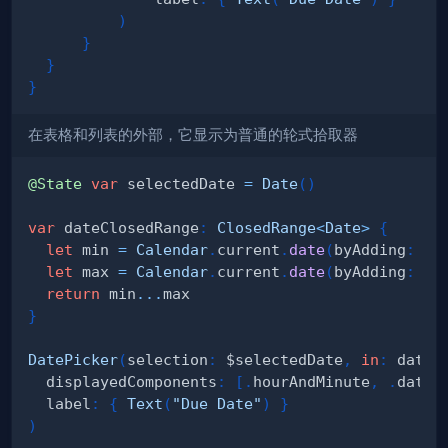
)
}
}
}
在表格和列表的外部，它显示为普通的轮式拾取器
@State
var
 selectedDate 
=
Date
(
)
var
 dateClosedRange
:
ClosedRange
<
Date
>
{
let
 min 
=
Calendar
.
current
.
date
(
byAdding
:
.
d
let
 max 
=
Calendar
.
current
.
date
(
byAdding
:
.
d
return
 min
...
}
DatePicker
(
selection
:
 $selectedDate
,
in
:
 dateC
  displayedComponents
:
[
.
hourAndMinute
,
.
date
]
  label
:
{
Text
(
"Due Date"
)
}
)