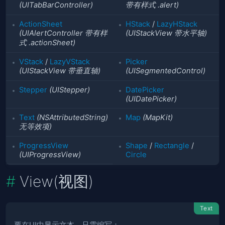
(UITabBarController)
带有样式 .alert)
ActionSheet
HStack
/
LazyHStack
(UIAlertController 带有样
(UIStackView 带水平轴)
式 .actionSheet)
VStack
/
LazyVStack
Picker
(UIStackView 带垂直轴)
(UISegmentedControl)
Stepper
(UIStepper)
DatePicker
(UIDatePicker)
Text
(NSAttributedString)
Map
(MapKit)
无等效项)
ProgressView
Shape
/
Rectangle
/
(UIProgressView)
Circle
View(视图)
Text