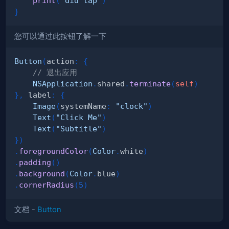
print
(
"did tap"
)
}
您可以通过此按钮了解一下
Button
(
action
:
{
// 退出应用
NSApplication
.
shared
.
terminate
(
self
)
}
,
 label
:
{
Image
(
systemName
:
"clock"
)
Text
(
"Click Me"
)
Text
(
"Subtitle"
)
}
)
.
foregroundColor
(
Color
.
white
)
.
padding
(
)
.
background
(
Color
.
blue
)
.
cornerRadius
(
5
)
文档 -
Button