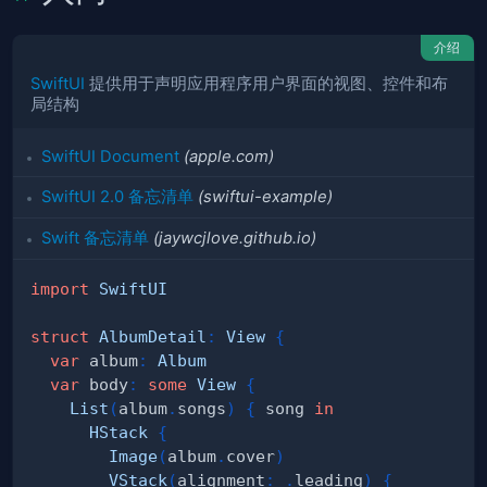
介绍
SwiftUI
提供用于声明应用程序用户界面的视图、控件和布
局结构
SwiftUI Document
(apple.com)
SwiftUI 2.0 备忘清单
(swiftui-example)
Swift 备忘清单
(jaywcjlove.github.io)
import
SwiftUI
struct
AlbumDetail
:
View
{
var
 album
:
Album
var
 body
:
some
View
{
List
(
album
.
songs
)
{
 song 
in
HStack
{
Image
(
album
.
cover
)
VStack
(
alignment
:
.
leading
)
{