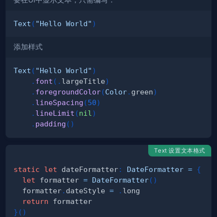
要在UI中显示文本，只需编写：
Text
(
"Hello World"
)
添加样式
Text
(
"Hello World"
)
.
font
(
.
largeTitle
)
.
foregroundColor
(
Color
.
green
)
.
lineSpacing
(
50
)
.
lineLimit
(
nil
)
.
padding
(
)
Text 设置文本格式
static
let
 dateFormatter
:
DateFormatter
=
{
let
 formatter 
=
DateFormatter
(
)
  formatter
.
dateStyle 
=
.
return
}
(
)