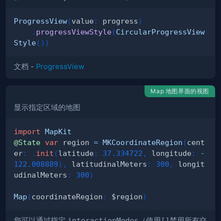
ProgressView
(
value
:
 progress
)
.
progressViewStyle
(
CircularProgressView
Style
(
)
)
文档 -
ProgressView
Map 地图界面的视图
显示指定区域的地图
import
MapKit
@State
var
 region 
=
MKCoordinateRegion
(
cent
er
:
.
init
(
latitude
:
37.334722
,
 longitude
:
-
122.008889
)
,
 latitudinalMeters
:
300
,
 longit
udinalMeters
:
300
)
Map
(
coordinateRegion
:
 $region
)
您可以通过指定
interactionModes
（使用
[]
禁用所有交