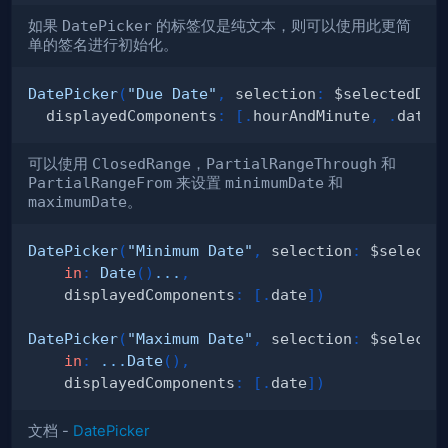
如果
DatePicker
的标签仅是纯文本，则可以使用此更简
单的签名进行初始化。
DatePicker
(
"Due Date"
,
 selection
:
 $selectedDat
  displayedComponents
:
[
.
hourAndMinute
,
.
date
]
可以使用
ClosedRange
，
PartialRangeThrough
和
PartialRangeFrom
来设置
minimumDate
和
maximumDate
。
DatePicker
(
"Minimum Date"
,
 selection
:
 $selecte
in
:
Date
(
)
...
,
    displayedComponents
:
[
.
date
]
)
DatePicker
(
"Maximum Date"
,
 selection
:
 $selecte
in
:
...
Date
(
)
,
    displayedComponents
:
[
.
date
]
)
文档 -
DatePicker