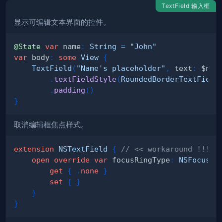
TextField 输入框
显示可编辑文本界面的控件。
@State
var
 name
:
String
=
"John"
var
 body
:
some
View
{
TextField
(
"Name's placeholder"
,
 text
:
 $nam
.
textFieldStyle
(
RoundedBorderTextField
.
padding
(
)
}
取消编辑框焦点样式。
extension
NSTextField
{
// << workaround !!!
open
override
var
 focusRingType
:
NSFocusRi
get
{
.
none
}
set
{
}
}
}