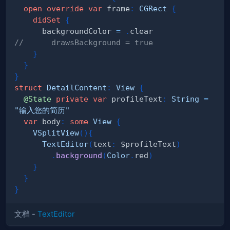
open
override
var
 frame
:
CGRect
{
didSet
{
      backgroundColor 
=
.
//      drawsBackground = true
}
}
}
struct
DetailContent
:
View
{
@State
private
var
 profileText
:
String
=
"输入您的简历"
var
 body
:
some
View
{
VSplitView
(
)
{
TextEditor
(
text
:
 $profileText
)
.
background
(
Color
.
red
)
}
}
}
文档 -
TextEditor