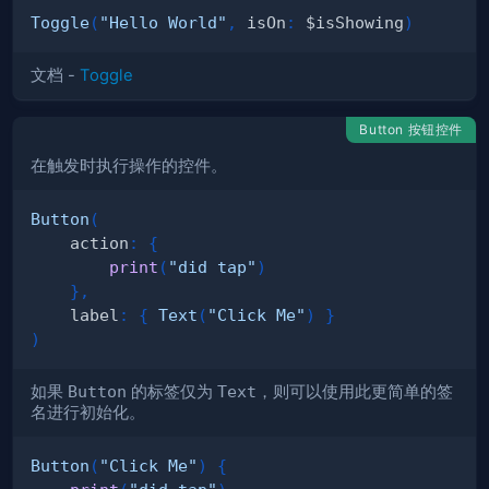
Toggle
(
"Hello World"
,
 isOn
:
 $isShowing
)
文档 -
Toggle
Button 按钮控件
在触发时执行操作的控件。
Button
(
    action
:
{
print
(
"did tap"
)
}
,
    label
:
{
Text
(
"Click Me"
)
}
)
如果
Button
的标签仅为
Text
，则可以使用此更简单的签
名进行初始化。
Button
(
"Click Me"
)
{