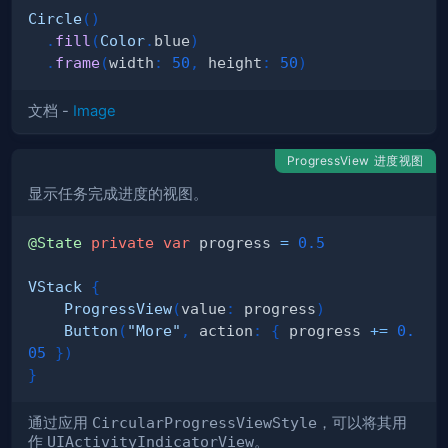
Circle
(
)
.
fill
(
Color
.
blue
)
.
frame
(
width
:
50
,
 height
:
50
)
文档 -
Image
ProgressView 进度视图
显示任务完成进度的视图。
@State
private
var
 progress 
=
0.5
VStack
{
ProgressView
(
value
:
 progress
)
Button
(
"More"
,
 action
:
{
 progress 
+=
0.
05
}
)
}
通过应用
CircularProgressViewStyle
，可以将其用
作
UIActivityIndicatorView
。