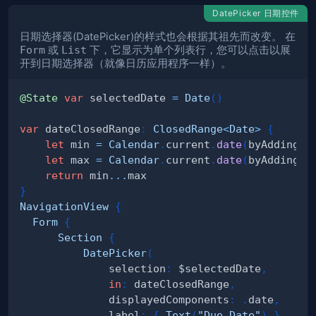
DatePicker 日期控件
日期选择器(DatePicker)的样式也会根据其祖先而改变。 在
Form
或
List
下，它显示为单个列表行，您可以点击以展
开到日期选择器（就像日历应用程序一样）。
@State
var
 selectedDate 
=
Date
(
)
var
 dateClosedRange
:
ClosedRange
<
Date
>
{
let
 min 
=
Calendar
.
current
.
date
(
byAdding
:
let
 max 
=
Calendar
.
current
.
date
(
byAdding
:
return
 min
...
}
NavigationView
{
Form
{
Section
{
DatePicker
(
              selection
:
 $selectedDate
,
in
:
 dateClosedRange
,
              displayedComponents
:
.
date
,
              label
:
{
Text
(
"Due Date"
)
}