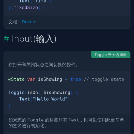
Text
(
"Time"
)
}
.
fixedSize
(
)
文档 -
Divider
Input(输入)
Toggle 开关选择器
在打开和关闭状态之间切换的控件。
@State
var
 isShowing 
=
true
// toggle state
Toggle
(
isOn
:
 $isShowing
)
{
Text
(
"Hello World"
)
}
如果您的
Toggle
的标签只有
Text
，则可以使用此更简单
的签名进行初始化。