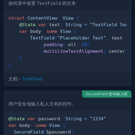
如何居中放置
TextField
的文本
struct
ContentView
:
View
{
@State
var
 text
:
String
=
"TextField Text"
var
 body
:
some
View
{
TextField
(
"Placeholder Text"
,
 text
:
 $t
.
padding
(
.
all
,
20
)
.
multilineTextAlignment
(
.
center
)
}
}
文档 -
TextField
SecureField 密码输入框
用户安全地输入私人文本的控件。
@State
var
 password
:
String
=
"1234"
var
 body
:
some
View
{
SecureField
(
$password
)