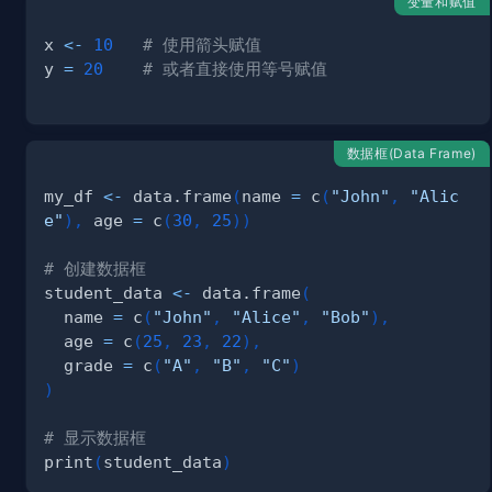
变量和赋值
x 
<-
10
# 使用箭头赋值
y 
=
20
# 或者直接使用等号赋值
数据框(Data Frame)
my_df 
<-
 data.frame
(
name 
=
 c
(
"John"
,
"Alic
e"
)
,
 age 
=
 c
(
30
,
25
)
)
# 创建数据框
student_data 
<-
 data.frame
(
  name 
=
 c
(
"John"
,
"Alice"
,
"Bob"
)
,
  age 
=
 c
(
25
,
23
,
22
)
,
  grade 
=
 c
(
"A"
,
"B"
,
"C"
)
)
# 显示数据框
print
(
student_data
)