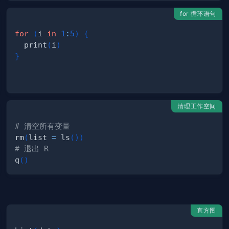
for 循环语句
for
(
i 
in
1
:
5
)
{
  print
(
i
)
}
清理工作空间
# 清空所有变量
rm
(
list 
=
 ls
(
)
)
# 退出 R
q
(
)
直方图