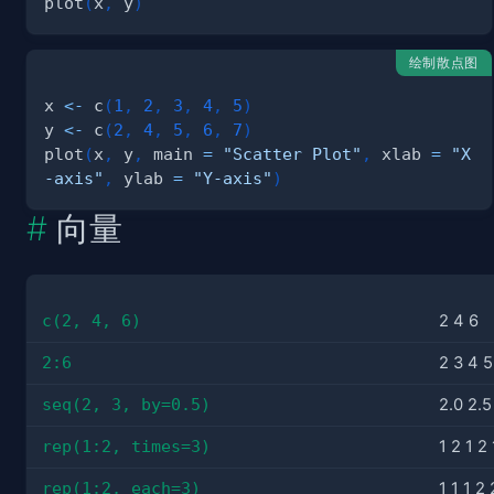
plot
(
x
,
 y
)
绘制散点图
x 
<-
 c
(
1
,
2
,
3
,
4
,
5
)
y 
<-
 c
(
2
,
4
,
5
,
6
,
7
)
plot
(
x
,
 y
,
 main 
=
"Scatter Plot"
,
 xlab 
=
"X
-axis"
,
 ylab 
=
"Y-axis"
)
向量
c(2, 4, 6)
2 4 6
2:6
2 3 4 5
seq(2, 3, by=0.5)
2.0 2.5
rep(1:2, times=3)
1 2 1 2 
rep(1:2, each=3)
1 1 1 2 