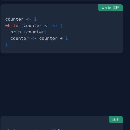
while 循环
counter 
<-
1
while
(
counter 
<=
5
)
{
  print
(
counter
)
  counter 
<-
 counter 
+
1
}
线图