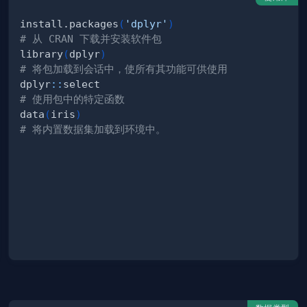
install.packages
(
'dplyr'
)
# 从 CRAN 下载并安装软件包
library
(
dplyr
)
# 将包加载到会话中，使所有其功能可供使用
dplyr
::
# 使用包中的特定函数
data
(
iris
)
# 将内置数据集加载到环境中。