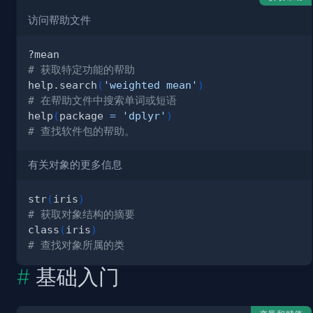
访问帮助文件
# 获取特定功能的帮助
help.search
(
'weighted mean'
)
# 在帮助文件中搜索单词或短语
help
(
package 
=
'dplyr'
)
# 查找软件包的帮助。
有关对象的更多信息
str
(
iris
)
# 获取对象结构的摘要
class
(
iris
)
# 查找对象所属的类
基础入门