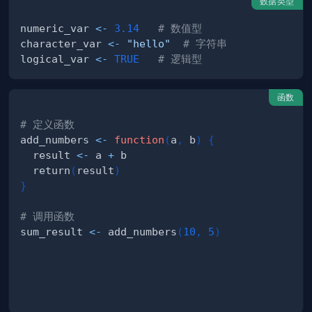
数据类型
numeric_var 
<-
3.14
# 数值型
character_var 
<-
"hello"
# 字符串
logical_var 
<-
TRUE
# 逻辑型
函数
# 定义函数
add_numbers 
<-
function
(
a
,
 b
)
{
  result 
<-
 a 
+
  return
(
result
)
}
# 调用函数
sum_result 
<-
 add_numbers
(
10
,
5
)