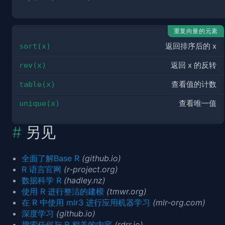
重复向量的元素
sort(x)
返回排序后的 x
rev(x)
返回 x 的反转
table(x)
查看值的计数
unique(x)
查看唯一值
另见
全面了解Base R
(github.io)
R 语言官网
(r-project.org)
数据科学 R
(hadley.nz)
使用 R 进行整洁的建模
(tmwr.org)
在 R 中使用 mlr3 进行应用机器学习
(mlr-org.com)
深度学习
(github.io)
搜索任何与 R 相关的内容
(rdrr.io)