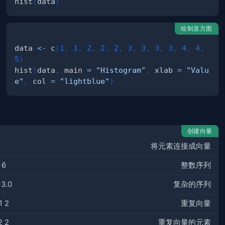
hist
(
data
)
绘制直方图
data 
<-
 c
(
1
,
1
,
2
,
2
,
2
,
3
,
3
,
3
,
3
,
4
,
4
,
5
)
hist
(
data
,
 main 
=
"Histogram"
,
 xlab 
=
"Valu
e"
,
 col 
=
"lightblue"
)
创建向量
将元素连接成向量
 6
整数序列
 3.0
复杂的序列
1 2
重复向量
2 2
重复向量的元素