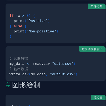
条件语句
if
(
x 
>
0
)
{
  print
(
"Positive"
)
}
else
{
  print
(
"Non-positive"
)
}
数据读取和输出
# 读取数据
my_data 
<-
 read.csv
(
"data.csv"
)
# 输出数据
write.csv
(
my_data
,
"output.csv"
)
图形绘制
散点图