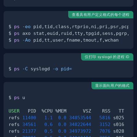
查看具有用户定义格式的每个进程
$ 
ps
-eo
$ 
ps
$ 
ps
-Ao
仅打印 syslogd 的进程 ID
$ 
ps
-C
 syslogd 
-o
pid
=
显示面向用户的格式
$ 
ps
USER
refs 
11400
1.1
0.0
34853544
5816
 s025  Ss
refs 
34561
0.6
0.0
34822644
3152
 s016  S+
refs 
21377
0.5
0.0
34973972
7076
 s028  S+