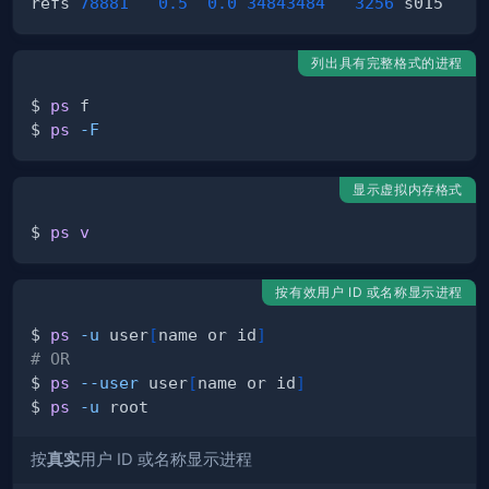
refs 
78881
0.5
0.0
34843484
3256
 s015  S+
列出具有完整格式的进程
$ 
ps
$ 
ps
-F
显示虚拟内存格式
$ 
ps
v
按有效用户 ID 或名称显示进程
$ 
ps
-u
 user
[
name or id
]
# OR
$ 
ps
--user
 user
[
name or id
]
$ 
ps
-u
按
真实
用户 ID 或名称显示进程