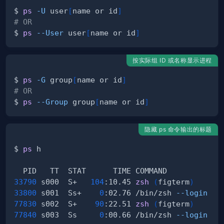
$ 
ps
-U
 user
[
name or id
]
# OR
$ 
ps
--User
 user
[
name or id
]
按实际组 ID 或名称显示进程
$ 
ps
-G
 group
[
name or id
]
# OR
$ 
ps
--Group
 group
[
name or id
]
隐藏 ps 命令输出的标题
$ 
ps
33790
 s000  S+   
104
:10.45 
zsh
(
figterm
)
33800
 s001  Ss+    
0
:02.76 /bin/zsh 
--login
77830
 s002  S+    
90
:22.51 
zsh
(
figterm
)
77840
 s003  Ss     
0
:00.66 /bin/zsh 
--login