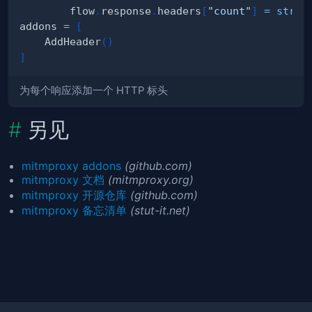
        flow
.
response
.
headers
[
"count"
]
=
str
(
s
addons 
=
[
    AddHeader
(
)
]
为每个响应添加一个 HTTP 标头
另见
mitmproxy addons
(github.com)
mitmproxy 文档
(mitmproxy.org)
mitmproxy 开源仓库
(github.com)
mitmproxy 备忘清单
(stut-it.net)