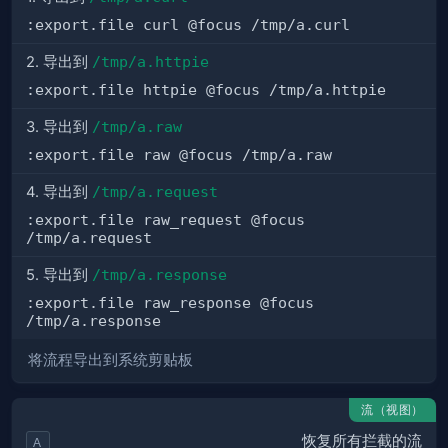
:export.file curl @focus /tmp/a.curl
2. 导出到
/tmp/a.httpie
:export.file httpie @focus /tmp/a.httpie
3. 导出到
/tmp/a.raw
:export.file raw @focus /tmp/a.raw
4. 导出到
/tmp/a.request
:export.file raw_request @focus
/tmp/a.request
5. 导出到
/tmp/a.response
:export.file raw_response @focus
/tmp/a.response
将流程导出到系统剪贴板
流（视图）
恢复所有拦截的流
A