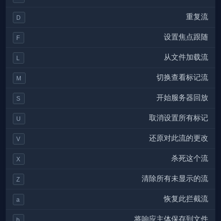
重复流
D
设置焦点跟随
F
从文件加载流
L
切换查看标记流
M
开始服务器回放
S
取消设置所有标记
U
还原对此流的更改
V
杀死这个流
X
清除所有未显示的流
Z
恢复此拦截流
a
将响应主体保存到文件
b