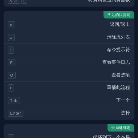
Ctrl
l
常见的快捷键
返回/退出
q
清除流列表
z
命令提示符
:
查看事件日志
E
查看选项
O
重播此流程
r
下一个
Tab
选择
Enter
全局键绑定
循环到下一个布局
-