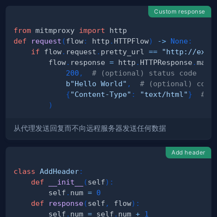
Custom response
from
 mitmproxy 
import
def
request
(
flow
:
 http
.
HTTPFlow
)
-
>
None
:
if
 flow
.
request
.
pretty_url 
==
"http://exam
        flow
.
response 
=
 http
.
HTTPResponse
.
make
200
,
# (optional) status code
b"Hello World"
,
# (optional) cont
{
"Content-Type"
:
"text/html"
}
# (
)
从代理发送回复而不向远程服务器发送任何数据
Add header
class
AddHeader
:
def
__init__
(
self
)
:
        self
.
num 
=
0
def
response
(
self
,
 flow
)
:
        self
.
num 
=
 self
.
num 
+
1