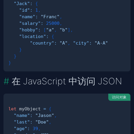
"Jack"
:
{
"id"
:
1
,
"name"
:
"Franc"
,
"salary"
:
25000
,
"hobby"
:
[
"a"
,
"b"
]
,
"location"
:
{
"country"
:
"A"
,
"city"
:
"A-A"
}
}
}
在 JavaScript 中访问 JSON
访问对象
let
 myObject 
=
{
"name"
:
"Jason"
,
"last"
:
"Doe"
,
"age"
:
39
,