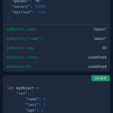
"gender"
:
"M"
,
"salary"
:
70000
,
"married"
:
true
}
;
myObject.name
"Jason"
myObject["name"]
"Jason"
myObject.age
39
myObject.other
undefined
myObject[0]
undefined
访问嵌套
let
 myObject 
=
{
"ref"
:
{
"name"
:
0
,
"last"
:
1
,
"age"
:
2
,