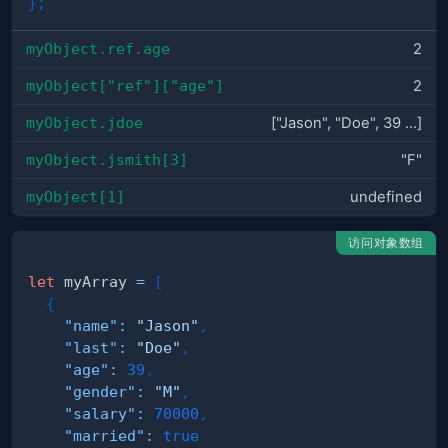
}
;
myObject.ref.age
2
myObject["ref"]["age"]
2
myObject.jdoe
["Jason", "Doe", 39 ...]
myObject.jsmith[3]
"F"
myObject[1]
undefined
访问对象数组
let
 myArray 
=
[
{
"name"
:
"Jason"
,
"last"
:
"Doe"
,
"age"
:
39
,
"gender"
:
"M"
,
"salary"
:
70000
,
"married"
:
true