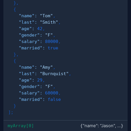
}
,
{
"name"
:
"Tom"
,
"last"
:
"Smith"
,
"age"
:
42
,
"gender"
:
"F"
,
"salary"
:
80000
,
"married"
:
true
}
,
{
"name"
:
"Amy"
,
"last"
:
"Burnquist"
,
"age"
:
29
,
"gender"
:
"F"
,
"salary"
:
60000
,
"married"
:
false
}
]
;
myArray[0]
{
"name": "Jason", ...
}