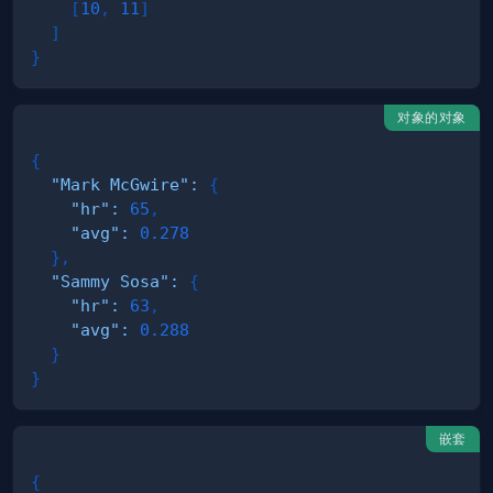
[
10
,
11
]
]
}
对象的对象
{
"Mark McGwire"
:
{
"hr"
:
65
,
"avg"
:
0.278
}
,
"Sammy Sosa"
:
{
"hr"
:
63
,
"avg"
:
0.288
}
}
嵌套
{