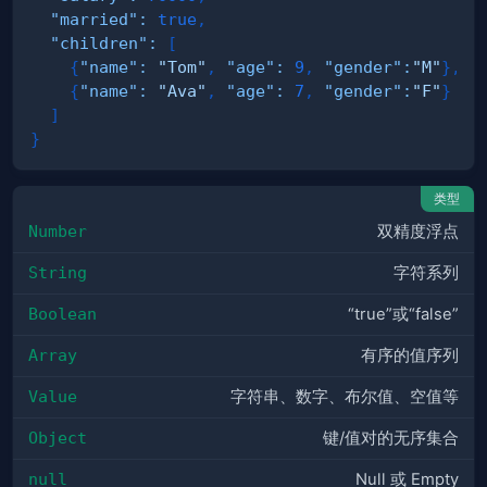
"married"
:
true
,
"children"
:
[
{
"name"
:
"Tom"
,
"age"
:
9
,
"gender"
:
"M"
}
,
{
"name"
:
"Ava"
,
"age"
:
7
,
"gender"
:
"F"
}
]
}
类型
Number
双精度浮点
String
字符系列
Boolean
“true”或“false”
Array
有序的值序列
Value
字符串、数字、布尔值、空值等
Object
键/值对的无序集合
null
Null 或 Empty