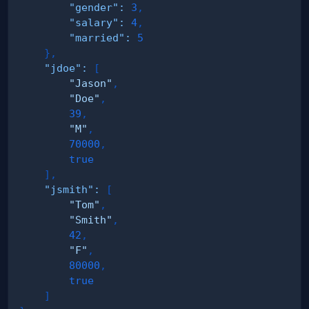
"gender"
:
3
,
"salary"
:
4
,
"married"
:
5
}
,
"jdoe"
:
[
"Jason"
,
"Doe"
,
39
,
"M"
,
70000
,
true
]
,
"jsmith"
:
[
"Tom"
,
"Smith"
,
42
,
"F"
,
80000
,
true
]