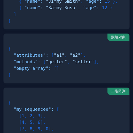
{
"name"
:
"Jimmy Smith"
,
"age"
:
15
}
,
{
"name"
:
"Sammy Sosa"
,
"age"
:
12
}
]
}
数组对象
{
"attributes"
:
[
"a1"
,
"a2"
]
,
"methods"
:
[
"getter"
,
"setter"
]
,
"empty_array"
:
[
]
}
二维阵列
{
"my_sequences"
:
[
[
1
,
2
,
3
]
,
[
4
,
5
,
6
]
,
[
7
,
8
,
9
,
0
]
,