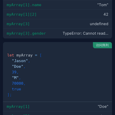
myArray[1].name
"Tom"
myArray[1][2]
42
myArray[3]
undefined
myArray[3].gender
TypeError: Cannot read...
访问阵列
let
 myArray 
=
[
"Jason"
,
"Doe"
,
39
,
"M"
,
70000
,
true
]
;
myArray[1]
"Doe"