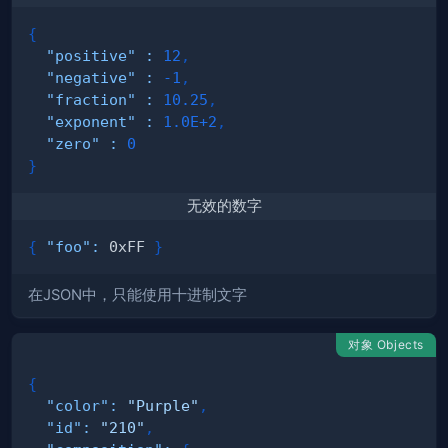
{
"positive"
:
12
,
"negative"
:
-1
,
"fraction"
:
10.25
,
"exponent"
:
1.0E+2
,
"zero"
:
0
}
无效的数字
{
"foo"
:
 0xFF 
}
在JSON中，只能使用十进制文字
对象 Objects
{
"color"
:
"Purple"
,
"id"
:
"210"
,