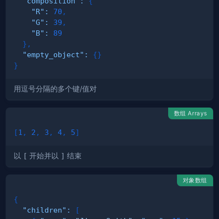
"composition"
:
{
"R"
:
70
,
"G"
:
39
,
"B"
:
89
}
,
"empty_object"
:
{
}
}
用逗号分隔的多个键/值对
数组 Arrays
[
1
,
2
,
3
,
4
,
5
]
以
[
开始并以
]
结束
对象数组
{
"children"
:
[