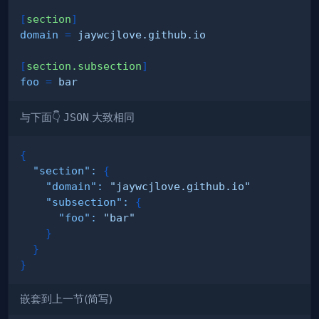
[
section
]
domain
=
jaywcjlove.github.io
[
section.subsection
]
foo
=
bar
与下面👇
JSON
大致相同
{
"section"
:
{
"domain"
:
"jaywcjlove.github.io"
"subsection"
:
{
"foo"
:
"bar"
}
}
}
嵌套到上一节(简写)