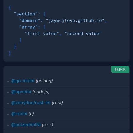
{
"section"
:
{
"domain"
:
"jaywcjlove.github.io"
,
"array"
:
[
"first value"
,
"second value"
]
}
}
解释器
@go-ini/ini
(golang)
@npm/ini
(nodejs)
@zonyitoo/rust-ini
(rust)
@rxi/ini
(c)
@pulzed/mINI
(c++)