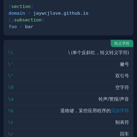
[
section
]
domain
=
jaywcjlove.github.io
[
.subsection
]
foo
=
bar
转义字符
\\
\ (单个反斜杠，转义转义字符)
\'
撇号
\"
双引号
\0
空字符
\a
铃声/警报/声音
\b
退格键，某些应用程序的
贝尔字符
\t
制表符
\r
回车