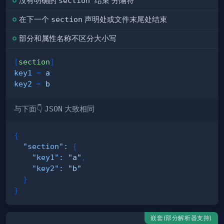
没有明确的
section 结束
分隔符
在下一个
section
声明处或文件末尾处结束
部分和属性名称不区分大小写
[
section
]
key1
=
a
key2
=
b
与下面👇
JSON
大致相同
{
"section"
:
{
"key1"
:
"a"
,
"key2"
:
"b"
}
}
嵌套(部分解析器支持)