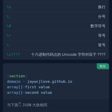
\n
换行
\;
分号
\#
数字符号
\=
等号
\:
冒号
\x????
十六进制代码点的 Unicode 字符对应于 ????
数组
[
section
]
domain
=
jaywcjlove.github.io
array[]
=
first value
array[]
=
second value
与下面👇
JSON
大致相同