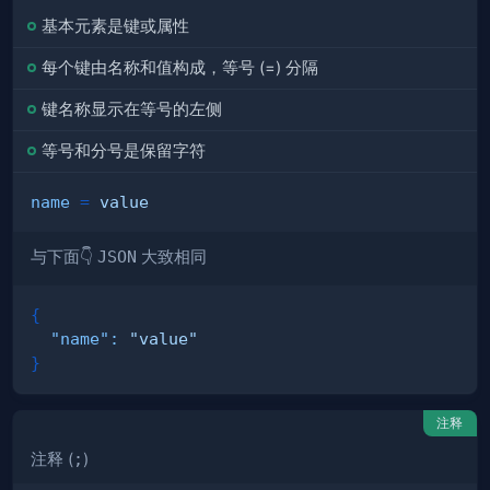
基本元素是键或属性
每个键由
名称
和
值
构成，等号 (=) 分隔
键名称
显示在等号的
左侧
等号
和
分号
是
保留
字符
name
=
value
与下面👇
JSON
大致相同
{
"name"
:
"value"
}
注释
注释 (
;
)