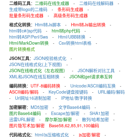
二维码工具
：
二维码在线生成器
-
二维码在线解码器
-
生成带logo的二维码
-
条形码生成器
-
批量条形码生成器
-
高级条形码生成器
格式化转换
：
Html转Js脚本
-
Html转Js输出转换
-
html转c#/jsp代码
-
html转php代码
-
html转ASP/Perl/Sws
-
Html/UBB转换
-
Html/MarkDown转换
-
Csv转换html表格
-
图片转换格式
JSON工具
：
JSON校验格式化
-
JSON在线格式化(上下视图)
-
JSON在线格式化（左右视图）
-
JSON解析对比工具
-
XML和JSON在线互相转换
-
JSON和get请求串互转
编码转换
：
UTF-8编码转换
-
Unicode/ASCII编码互换
-
ASCII编码/解码
-
KeyCode键盘按键码
-
URL编码/解码
-
Url网址16进制加密
-
IP地址/数字转换
加密解密
：
MD5加密
-
文字Base64编码
-
图片Base64编码
-
Escape加/解密
-
SHA1加密
-
迅雷URL解密
-
摩尔斯加/解密
-
散列/哈希加密
-
图片隐写术加/解密
Base58,62,85,91,100编码
代码格式化
：
html/js压缩格式化
-
js加密/解密
-